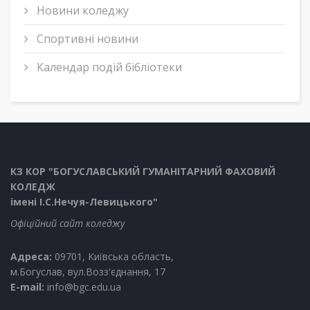
Новини коледжу
Спортивні новини
Календар подій бібліотеки
КЗ КОР "БОГУСЛАВСЬКИЙ ГУМАНІТАРНИЙ ФАХОВИЙ
КОЛЕДЖ
імені І.С.Нечуя-Левицького"
Офіційний сайт коледжу
Адреса:
09701, Київська область,
м.Богуслав, вул.Возз'єднання, 17
E-mail:
info@bgc.edu.ua