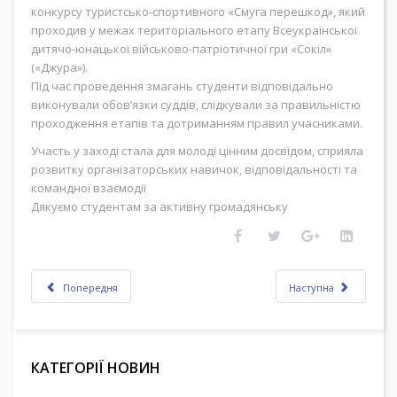
конкурсу туристсько-спортивного «Смуга перешкод», який
проходив у межах територіального етапу Всеукраїнської
дитячо-юнацької військово-патріотичної гри «Сокіл»
(«Джура»).
Під час проведення змагань студенти відповідально
виконували обов’язки суддів, слідкували за правильністю
проходження етапів та дотриманням правил учасниками.
Участь у заході стала для молоді цінним досвідом, сприяла
розвитку організаторських навичок, відповідальності та
командної взаємодії
Дякуємо студентам за активну громадянську
Попередня
Наступна
КАТЕГОРІЇ НОВИН