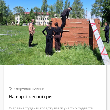
Previous
Спортивні Новини
На варті чесної гри
15 травня студенти коледжу взяли участь у суддівстві