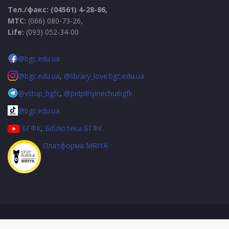
Тел./факс: (04561) 4-28-86,
МТС:
(066) 080-73-26,
Life:
(093) 052-34-00
@bgc.edu.ua
@bgc.edu.ua
,
@library_love.bgc.edu.ua
@vstup_bgfc
,
@pidpilnyinechuibgfk
@bgc.edu.ua
БГФК
,
Бібліотека БГФК
Платформа MRIYA
© КЗ КОР "БОГУСЛАВСЬКИЙ ГУМАНІТАРНИЙ ФАХОВИЙ КОЛЕДЖ