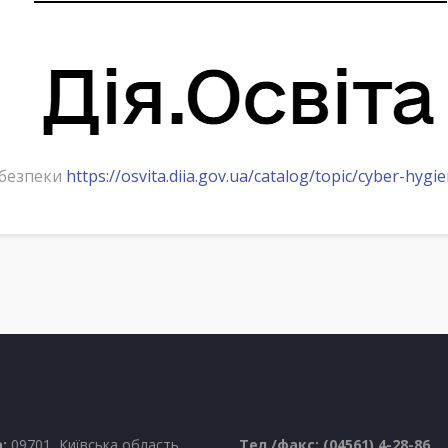
рбезпеки
https://osvita.diia.gov.ua/catalog/topic/cyber-hygi
:
09701, Київська область,
Тел./факс: (04561) 4-28-86,