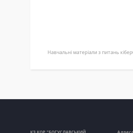
Навчальні матеріали з питань кібе
КЗ КОР "БОГУСЛАВСЬКИЙ
Адреса