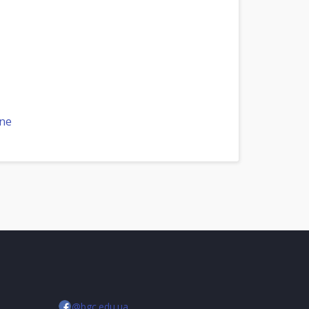
ene
@bgc.edu.ua