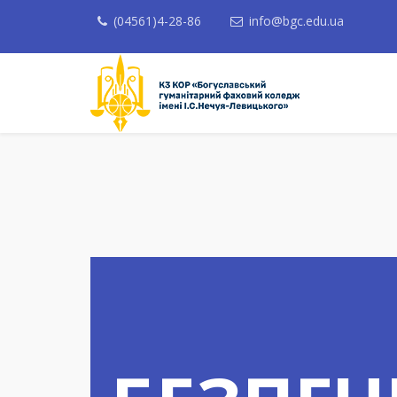
(04561)4-28-86
info@bgc.edu.ua