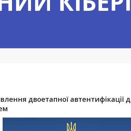
НИЙ КІБЕР
овлення двоетапної автентифікації 
ем