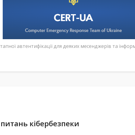
тапної автентифікації для деяких месенджерів та інфор
 питань кібербезпеки