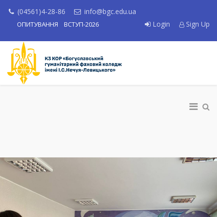
(04561)4-28-86
info@bgc.edu.ua
Login
Sign Up
ОПИТУВАННЯ
ВСТУП-2026