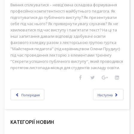
Вміння спілкуватися – невід'ємна складова формування
професійної компетентності майбутнього педагога. Як
підготуватися до публічного виступу? Як презентувати
себе під час нього? Як привернути увагу слухачів? Як не
хвилюватися під час виступу і пам'ятати текст? На ці та
інші запитання давали відповіді здобувачі освіти
фахового коледжу разом з лекторською групою гуртка
''Майстерня педагога'' (під керівництвом Олени Прудиус)
під час проведення лекторію з елементами тренінгу
''Секрети успішного публічного виступу'', який проводився
протягом листопада-місяця для студентів закладу освіти.
Попередня
Наступна
КАТЕГОРІЇ НОВИН