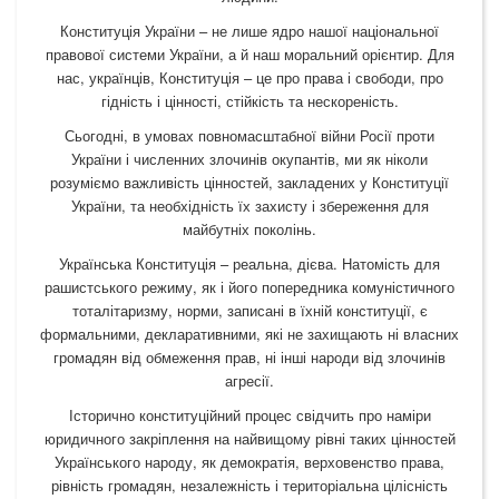
Конституція України – не лише ядро нашої національної
правової системи України, а й наш моральний орієнтир. Для
нас, українців, Конституція – це про права і свободи, про
гідність і цінності, стійкість та нескореність.
Сьогодні, в умовах повномасштабної війни Росії проти
України і численних злочинів окупантів, ми як ніколи
розуміємо важливість цінностей, закладених у Конституції
України, та необхідність їх захисту і збереження для
майбутніх поколінь.
Українська Конституція – реальна, дієва. Натомість для
рашистського режиму, як і його попередника комуністичного
тоталітаризму, норми, записані в їхній конституції, є
формальними, декларативними, які не захищають ні власних
громадян від обмеження прав, ні інші народи від злочинів
агресії.
Історично конституційний процес свідчить про наміри
юридичного закріплення на найвищому рівні таких цінностей
Українського народу, як демократія, верховенство права,
рівність громадян, незалежність і територіальна цілісність