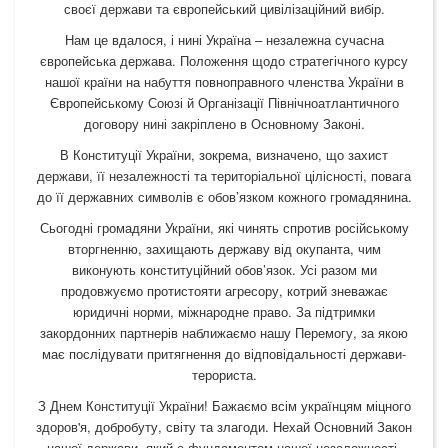
своєї держави та європейський цивілізаційний вибір.
Нам це вдалося, і нині Україна – незалежна сучасна
європейська держава. Положення щодо стратегічного курсу
нашої країни на набуття повноправного членства України в
Європейському Союзі й Організації Північноатлантичного
договору нині закріплено в Основному Законі.
В Конституції України, зокрема, визначено, що захист
держави, її незалежності та територіальної цілісності, повага
до її державних символів є обов’язком кожного громадянина.
Сьогодні громадяни України, які чинять спротив російському
вторгненню, захищають державу від окупанта, чим
виконують конституційний обов’язок. Усі разом ми
продовжуємо протистояти агресору, котрий зневажає
юридичні норми, міжнародне право. За підтримки
закордонних партнерів наближаємо нашу Перемогу, за якою
має послідувати притягнення до відповідальності держави-
терориста.
З Днем Конституції України! Бажаємо всім українцям міцного
здоров'я, добробуту, світу та злагоди. Нехай Основний Закон
нашої держави, який є фундаментом нашої незалежності,