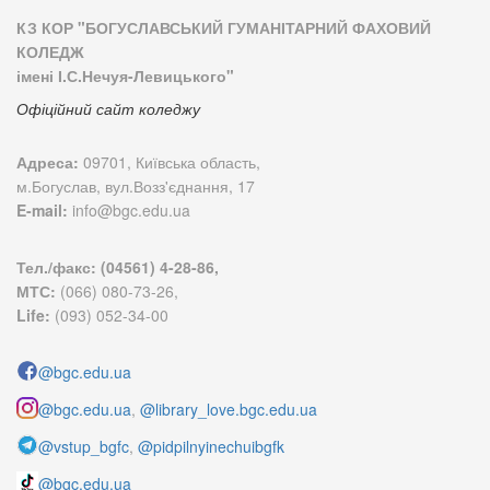
КЗ КОР "БОГУСЛАВСЬКИЙ ГУМАНІТАРНИЙ ФАХОВИЙ
КОЛЕДЖ
імені І.С.Нечуя-Левицького"
Офіційний сайт коледжу
Адреса:
09701, Київська область,
м.Богуслав, вул.Возз'єднання, 17
E-mail:
info@bgc.edu.ua
Тел./факс: (04561) 4-28-86,
МТС:
(066) 080-73-26,
Life:
(093) 052-34-00
@bgc.edu.ua
@bgc.edu.ua
,
@library_love.bgc.edu.ua
@vstup_bgfc
,
@pidpilnyinechuibgfk
@bgc.edu.ua