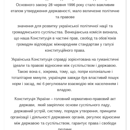
Основного закону 28 червня 1996 року стало важливим
етапом утвердження державності, мало величезне політичне
та правове
значення для розвитку української політичної нації та
громадянського суспільства. Венеціанська комісія визнала,
що наша Конституція в частині прав, свобод та обов’язків
громадян відповідає міжнародним стандартам у галузі
конституційного права.
Українська Конституція справді зорієнтована на гуманістичні
ідеали та правові відносини між суспільством і державою.
Такою вона є, зокрема, тому, що, попри колоніальне і
тоталітарне минуле, українцям завжди був властивий пошук
норм і засад, які б регулювали взаємодію між населенням і
владою.
Конституція України – головний нормативно-правовий акт
держави, який закріплює основи суспільного ладу,
державний устрій, систему, порядок утворення, принципи
організації і діяльності державних органів, регулює відносини
між державою та суспільством, гарантує права і свободи
людини.