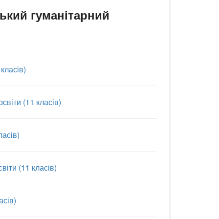
ький гуманітарний
 класів)
світи (11 класів)
ласів)
віти (11 класів)
асів)