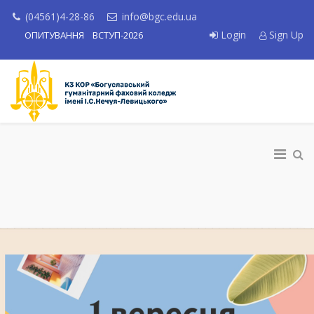
(04561)4-28-86
info@bgc.edu.ua
Login
Sign Up
ОПИТУВАННЯ
ВСТУП-2026