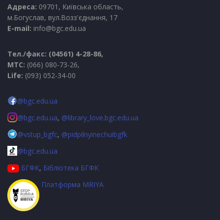
Адреса:
09701, Київська область,
м.Богуслав, вул.Возз'єднання, 17
E-mail:
info@bgc.edu.ua
Тел./факс: (04561) 4-28-86,
МТС:
(066) 080-73-26,
Life:
(093) 052-34-00
@bgc.edu.ua
@bgc.edu.ua
,
@library_love.bgc.edu.ua
@vstup_bgfc
,
@pidpilnyinechuibgfk
@bgc.edu.ua
БГФК
,
Бібліотека БГФК
Платформа MRIYA