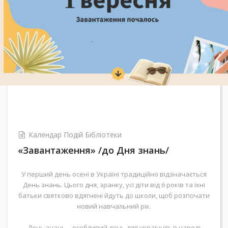
Календар Подій Бібліотеки
«Завантаження» /до Дня знань/
У перший день осені в Україні традиційно відзначається
День знань. Цього дня, зранку, усі діти від 6 років та їхні
батьки святково вдягнені йдуть до школи, щоб розпочати
новий навчальний рік.
День знань – особливий день для українців, в народі