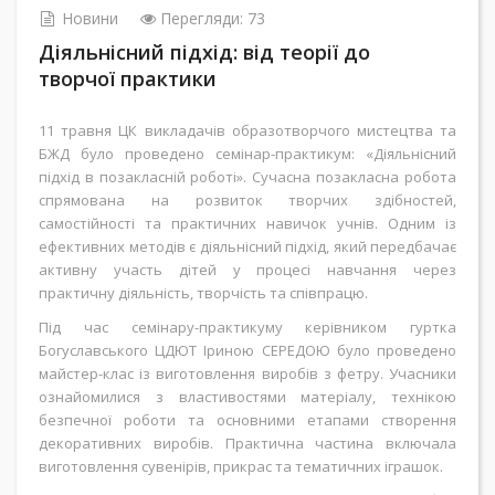
Новини
Перегляди: 73
Діяльнісний підхід: від теорії до
творчої практики
11 травня ЦК викладачів образотворчого мистецтва та
БЖД було проведено семінар-практикум: «Діяльнісний
підхід в позакласній роботі». Сучасна позакласна робота
спрямована на розвиток творчих здібностей,
самостійності та практичних навичок учнів. Одним із
ефективних методів є діяльнісний підхід, який передбачає
активну участь дітей у процесі навчання через
практичну діяльність, творчість та співпрацю.
Під час семінару-практикуму керівником гуртка
Богуславського ЦДЮТ Іриною СЕРЕДОЮ було проведено
майстер-клас із виготовлення виробів з фетру. Учасники
ознайомилися з властивостями матеріалу, технікою
безпечної роботи та основними етапами створення
декоративних виробів. Практична частина включала
виготовлення сувенірів, прикрас та тематичних іграшок.