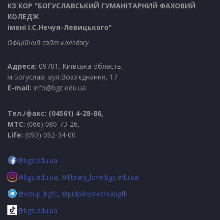
КЗ КОР "БОГУСЛАВСЬКИЙ ГУМАНІТАРНИЙ ФАХОВИЙ
КОЛЕДЖ
імені І.С.Нечуя-Левицького"
Офіційний сайт коледжу
Адреса:
09701, Київська область,
м.Богуслав, вул.Возз'єднання, 17
E-mail:
info@bgc.edu.ua
Тел./факс: (04561) 4-28-86,
МТС:
(066) 080-73-26,
Life:
(093) 052-34-00
@bgc.edu.ua
@bgc.edu.ua
,
@library_love.bgc.edu.ua
@vstup_bgfc
,
@pidpilnyinechuibgfk
@bgc.edu.ua