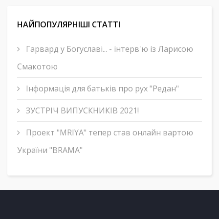
НАЙПОПУЛЯРНІШІ СТАТТІ
Гарвард у Богуславі... - інтерв'ю із Ларисою
Смакотою
Інформація для батьків про рух "Редан"
ЗУСТРІЧ ВИПУСКНИКІВ 2021!
Проект "MRIYA" тепер став онлайн вартою
України "BRAMA"