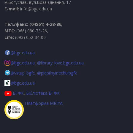
м.Богуслав, вул.Возз'єднання, 17
E-mail:
info@bgc.edu.ua
Тел./факс: (04561) 4-28-86,
МТС:
(066) 080-73-26,
Life:
(093) 052-34-00
@bgc.edu.ua
@bgc.edu.ua
,
@library_love.bgc.edu.ua
@vstup_bgfc
,
@pidpilnyinechuibgfk
@bgc.edu.ua
БГФК
,
Бібліотека БГФК
Платформа MRIYA